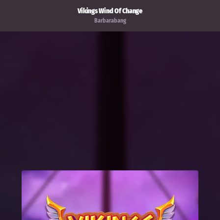
Vikings Wind Of Change
Barbarabang