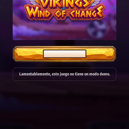
JUEGA DE VERDAD
Lamentablemente, este juego no tiene un modo demo.