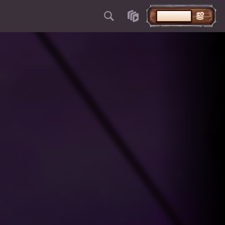
DEPÓSITO