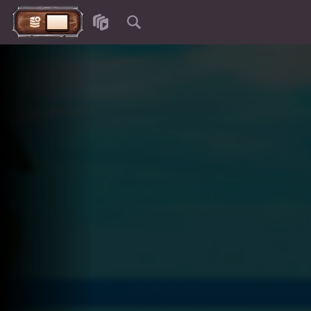
أودِع