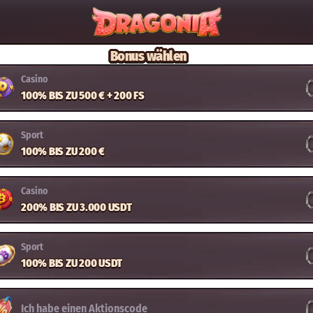
Bonus wählen
Casino
100% BIS ZU 500 € + 200 FS
Sport
100% BIS ZU 200 €
Casino
200% BIS ZU 3.000 USDT
Sport
100% BIS ZU 200 USDT
Ich habe einen Aktionscode