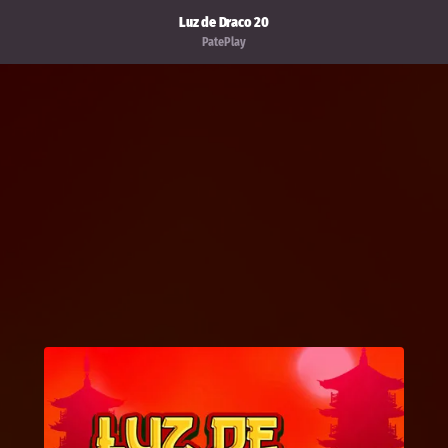
Luz de Draco 20
PatePlay