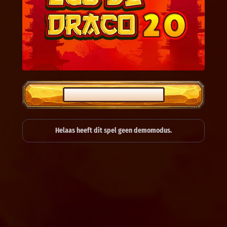
VOOR HET ECHT SPELEN
Helaas heeft dit spel geen demomodus.