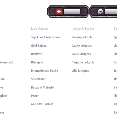
DEUTSCH
LIVE C
Live-Casino
Jackpot-Spiele
S
Top-Live-Casinospiele
Heisse jackpots
Sp
Gold Saloon
Lucky Jackpots
Li
Roulette
Neue Jackpots
Vi
sterschaft
Blackjack
Tägliche Jackpots
Fu
v
Internationale Tische
Alle Jackpots
Te
äufe
Spielshows
Ti
ys
Baccarat & Würfel
Ba
Spiele
Poker
Ei
Alle Live-Casinos
Am
iele
Ba