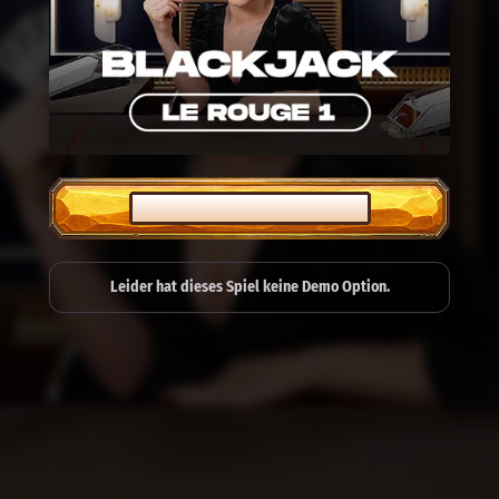
UM ECHTES GELD SPIELEN
Leider hat dieses Spiel keine Demo Option.