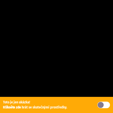
Toto je jen ukázka!
Klikněte zde
hrát se skutečnými prostředky.