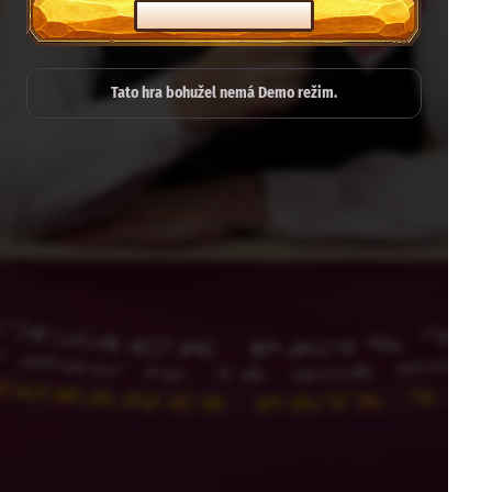
HRÁT ZA SKUTEČNÉ
Tato hra bohužel nemá Demo režim.