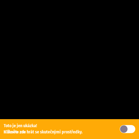
Toto je jen ukázka!
Klikněte zde
hrát se skutečnými prostředky.