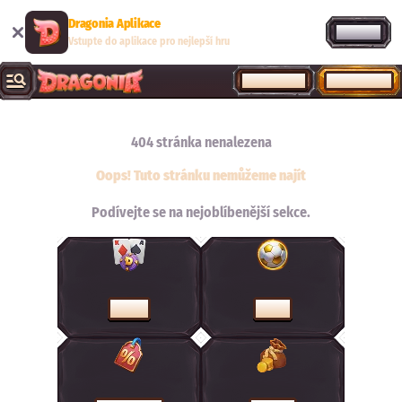
Dragonia Aplikace
OTEVŘÍT
Vstupte do aplikace pro nejlepší hru
PŘIHLÁŠENÍ
REGISTRACE
404 stránka nenalezena
Oops! Tuto stránku nemůžeme najít
Podívejte se na nejoblíbenější sekce.
CASINO
SPORT