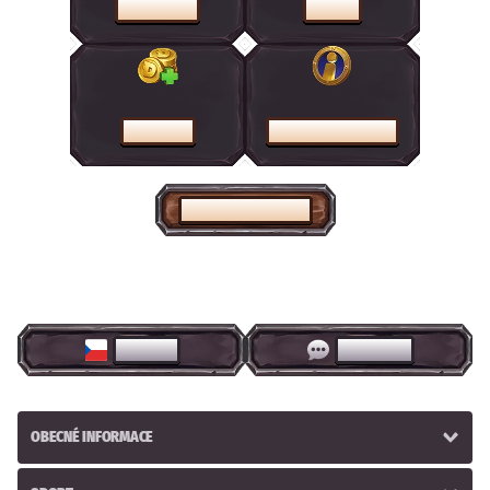
PROMOAKCE
OBCHOD
POKLADNA
CENTRUM NÁPOVĚDY
ÚVODNÍ STRÁNKA
ČEŠTINA
LIVE CHAT
OBECNÉ INFORMACE