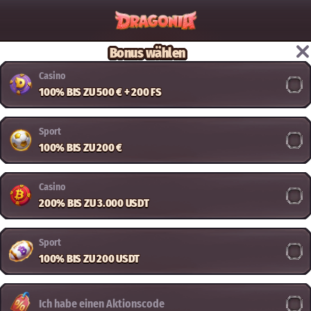
Bonus wählen
Casino
100% BIS ZU 500 € + 200 FS
Sport
100% BIS ZU 200 €
Casino
200% BIS ZU 3.000 USDT
Sport
100% BIS ZU 200 USDT
Ich habe einen Aktionscode