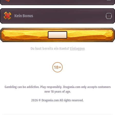
Kein Bonus
WÄHLEN
Du hast bereits ein Konto?
Einloggen
Gambling can be addictive. Play responsibly. Dragonia.com only accepts customers
over 18 years of age.
2026 © Dragonia.com All rights reserved.