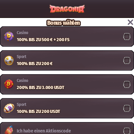
Bonus wählen
Casino
100% BIS ZU 500 € + 200 FS
Sport
100% BIS ZU 200 €
Casino
200% BIS ZU 3.000 USDT
Sport
100% BIS ZU 200 USDT
Ich habe einen Aktionscode