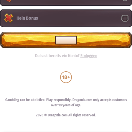
Kein Bonus
WÄHLEN
Du hast bereits ein Konto?
Einloggen
Gambling can be addictive. Play responsibly. Dragonia.com only accepts customers
over 18 years of age.
2026 © Dragonia.com All rights reserved.