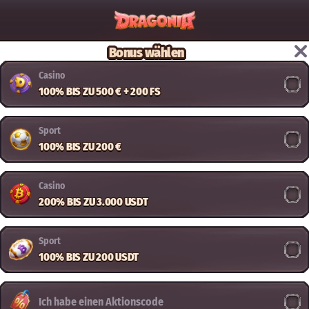
Bonus wählen
Casino
100% BIS ZU 500 € + 200 FS
Sport
100% BIS ZU 200 €
Casino
200% BIS ZU 3.000 USDT
Sport
100% BIS ZU 200 USDT
Ich habe einen Aktionscode