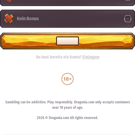
Kein Bonus
WÄHLEN
Du hast bereits ein Konto?
Einloggen
Gambling can be addictive. Play responsibly. Dragonia.com only accepts customers
over 18 years of age.
2026 © Dragonia.com All rights reserved.