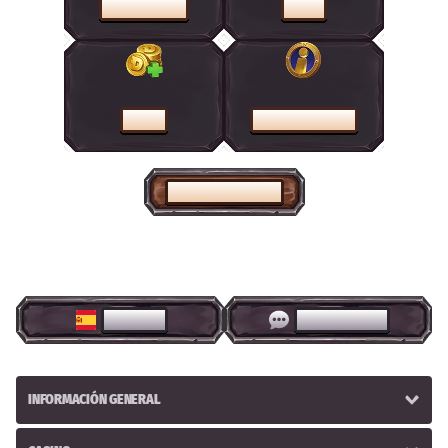
PROMOCIONES
TIENDA
CAJERO
CENTRO DE AYUDA
PÁGINA DE INICIO
ESPAÑOL
CHAT EN VIVO
INFORMACIÓN GENERAL