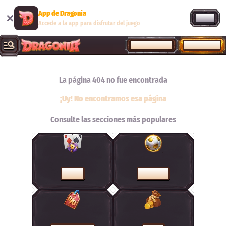
App de Dragonia
ABRIR
Accede a la app para disfrutar del juego
INICIA SESIÓN
REGÍSTRATE
La página 404 no fue encontrada
¡Uy! No encontramos esa página
Consulte las secciones más populares
CASINO
DEPORTES