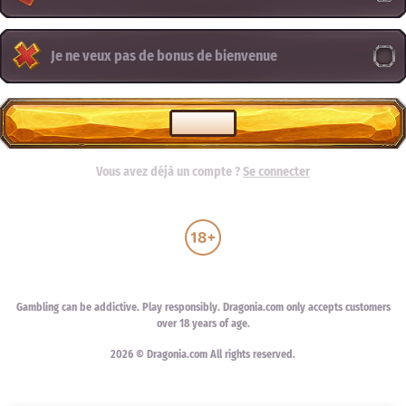
Je ne veux pas de bonus de bienvenue
CHOISIR
Vous avez déjà un compte ?
Se connecter
Gambling can be addictive. Play responsibly. Dragonia.com only accepts customers
over 18 years of age.
2026 © Dragonia.com All rights reserved.