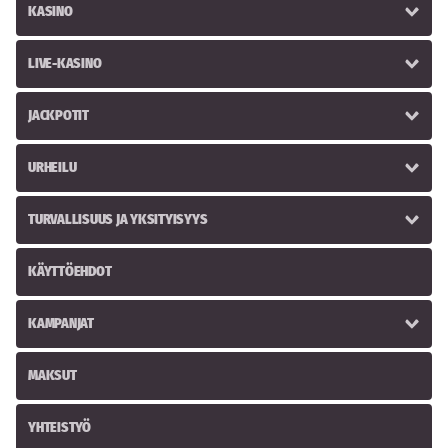
KASINO
LIVE-KASINO
JACKPOTIT
URHEILU
TURVALLISUUS JA YKSITYISYYS
KÄYTTÖEHDOT
KAMPANJAT
MAKSUT
YHTEISTYÖ