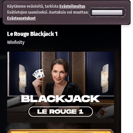
Käytämme evästeitä, tarkista
Evästeilmoitus
lisätietojen saamiseksi. Asetuksia voi muuttaa:
HYVÄKSY KAIKKI
Evästeasetukset
Le Rouge Blackjack 1
Winfinity