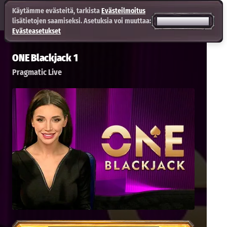
Käytämme evästeitä, tarkista
Evästeilmoitus
lisätietojen saamiseksi. Asetuksia voi muuttaa:
HYVÄKSY KAIKKI
Evästeasetukset
ONE Blackjack 1
Pragmatic Live