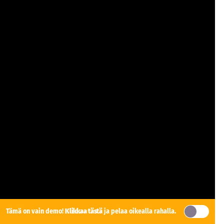
Tämä on vain demo!
Klikkaa tästä
ja pelaa oikealla rahalla.