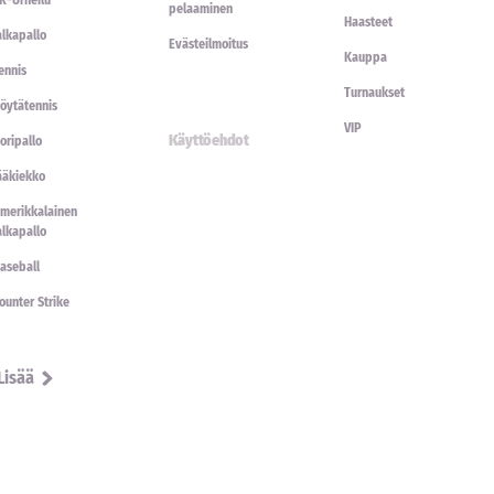
R-Urheilu
pelaaminen
Haasteet
alkapallo
Evästeilmoitus
Kauppa
ennis
Turnaukset
öytätennis
VIP
Käyttöehdot
oripallo
ääkiekko
merikkalainen
alkapallo
aseball
ounter Strike
Lisää