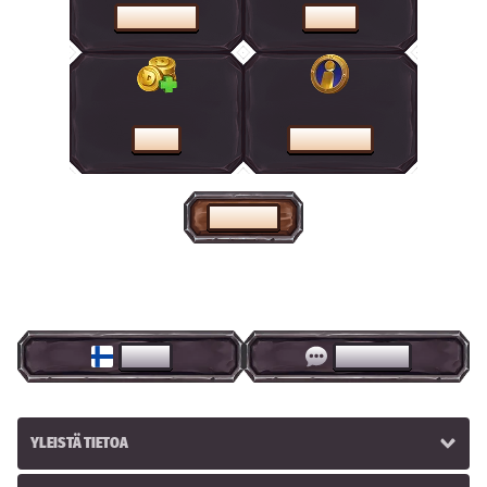
TARJOUKSET
KAUPPA
KASSA
OHJEKESKUS
KOTISIVU
SUOMI
LIVE CHAT
YLEISTÄ TIETOA