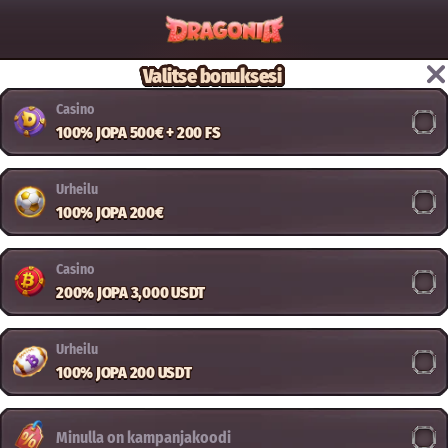
Valitse bonuksesi
Casino
100% JOPA 500€ + 200 FS
Urheilu
100% JOPA 200€
Casino
200% JOPA 3,000 USDT
Urheilu
100% JOPA 200 USDT
Minulla on kampanjakoodi