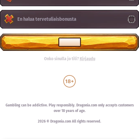
En halua tervetuliaisbonusta
VALITSE
Onko sinulla jo tili?
Kirjaudu
Gambling can be addictive. Play responsibly. Dragonia.com only accepts customers
over 18 years of age.
2026 © Dragonia.com All rights reserved.