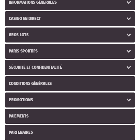
INFORMATIONS GÉNÉRALES
CASINO EN DIRECT
GROS LOTS
PARIS SPORTIFS
SÉCURITÉ ET CONFIDENTIALITÉ
CONDITIONS GÉNÉRALES
PROMOTIONS
PAIEMENTS
PARTENAIRES