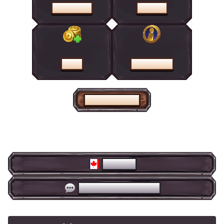
PROMOTIONS
BOUTIQUE
CAISSE
CENTRE D'AIDE
PAGE D'ACCUEIL
FRANÇAIS
CLAVARDAGE EN DIRECT