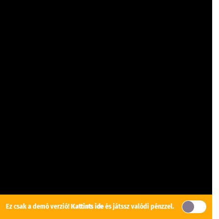
Ez csak a demó verzió!
Kattints ide
és játssz valódi pénzzel.