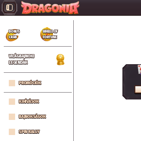
BONUS
WHEEL OF
CRAB
FORTUNE
VILÁGBAJNOKI
LEGENDÁK
PROMÓCIÓK
KA
KIHÍVÁSOK
BAJNOKSÁGOK
SPIN RALLY