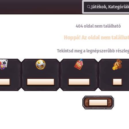
Játékok, Kategóriák
404 oldal nem található
Hoppá! Az oldal nem találha
Tekintsd meg a legnépszerűbb részle
SZINÓ
SPORTFOGADÁS
PROMÓCIÓK
BOLT
FŐOLDAL