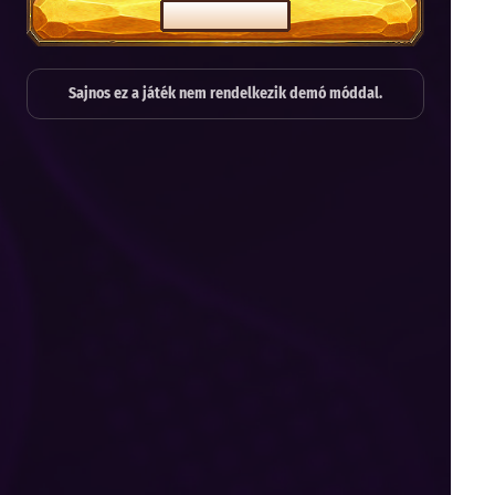
VALÓDI JÁTÉK
Sajnos ez a játék nem rendelkezik demó móddal.