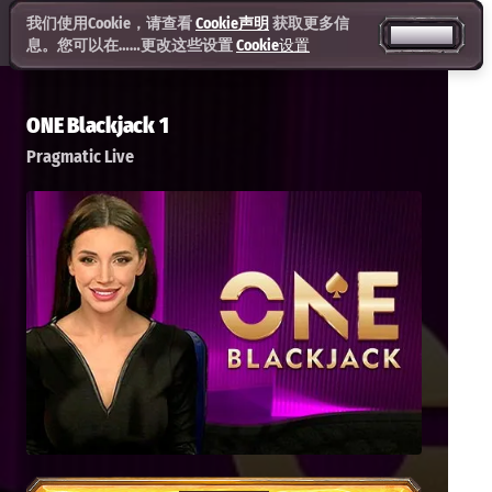
我们使用Cookie，请查看
Cookie声明
获取更多信
全部接受
息。您可以在……更改这些设置
Cookie设置
ONE Blackjack 1
Pragmatic Live