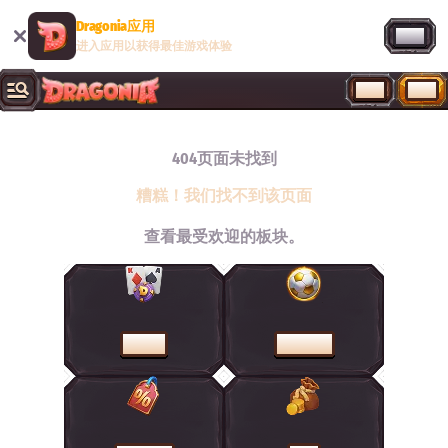
Dragonia应用
打开
进入应用以获得最佳游戏体验
登录
注册
404页面未找到
糟糕！我们找不到该页面
查看最受欢迎的板块。
娱乐城
体育投注