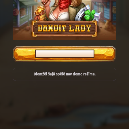
SPĒLĒT PAR ĪSTU NAUDU
Diemžēl šajā spēlē nav demo režīma.