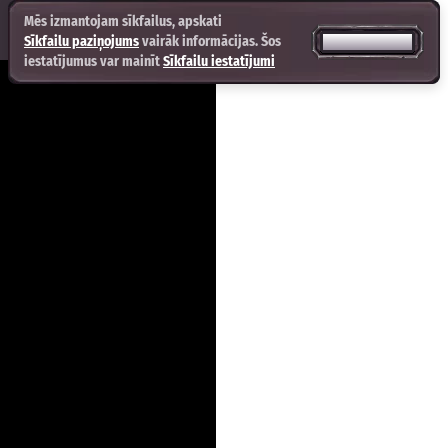
Mēs izmantojam sīkfailus, apskati
Sīkfailu paziņojums
vairāk informācijas. Šos
PIEŅEMT VISUS
iestatījumus var mainīt
Sīkfailu iestatījumi