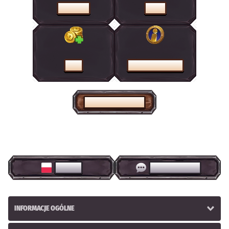
PROMOCJE
SKLEP
KASA
CENTRUM POMOCY
STRONA GŁÓWNA
POLSKI
CZAT NA ŻYWO
INFORMACJE OGÓLNE