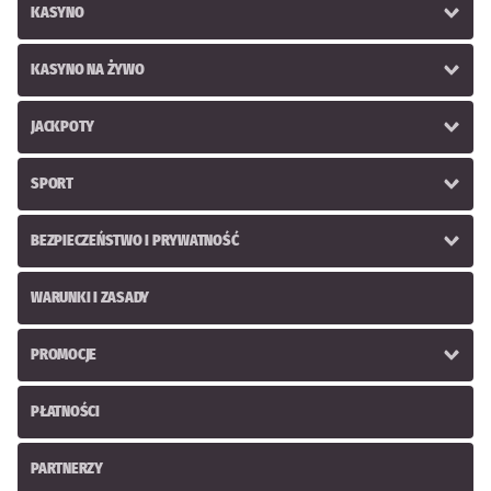
KASYNO
KASYNO NA ŻYWO
JACKPOTY
SPORT
BEZPIECZEŃSTWO I PRYWATNOŚĆ
WARUNKI I ZASADY
PROMOCJE
PŁATNOŚCI
PARTNERZY