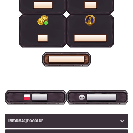
PROMOCJE
SKLEP
KASA
CENTRUM POMOCY
STRONA GŁÓWNA
POLSKI
CZAT NA ŻYWO
INFORMACJE OGÓLNE