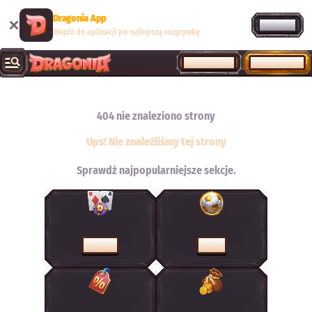
Dragonia App
OTWÓRZ
Wejdź do aplikacji po najlepszą rozgrywkę
ZALOGUJ SIĘ
ZAREJESTRUJ
404 nie znaleziono strony
Ups! Nie znaleźliśmy tej strony
Sprawdź najpopularniejsze sekcje.
KASYNO
SPORT