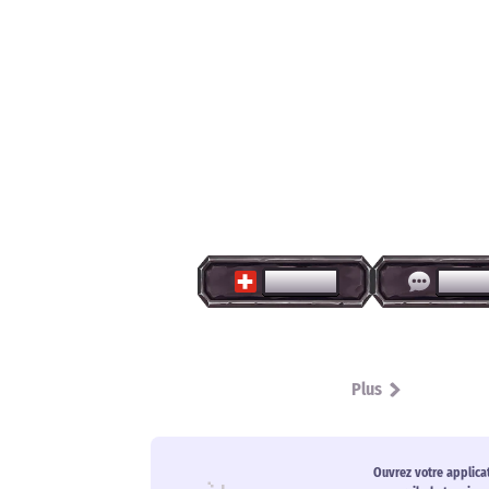
FRANÇAIS
LIVE C
Plus
Ouvrez votre applica