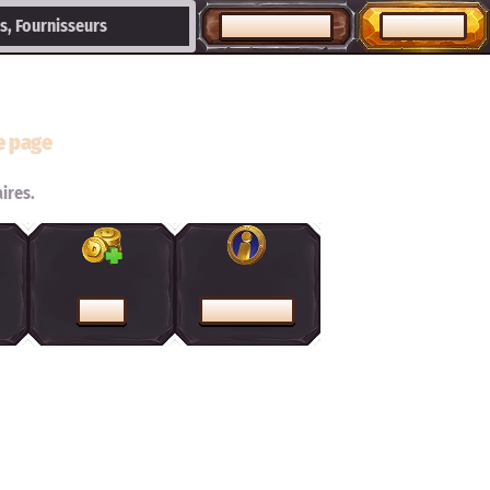
s, Fournisseurs
SE CONNECTER
S'INSCRIRE
e page
ires.
CAISSE
CENTRE D'AIDE