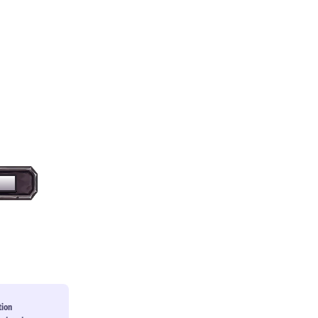
HAT
tion