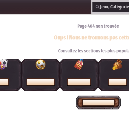
Jeux, Catégorie
Page 404 non trouvée
Oups ! Nous ne trouvons pas cett
Consultez les sections les plus popula
ASINO
PARIS SPORTIFS
PROMOTIONS
BOUTIQUE
PAGE D'ACCUEIL