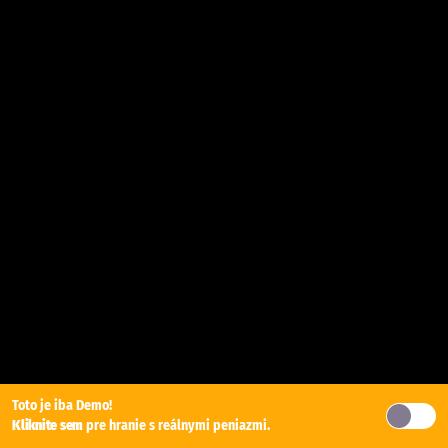
Toto je iba Demo!
Kliknite sem
pre hranie s reálnymi peniazmi.