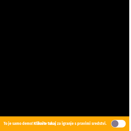
To je samo demo!
Kliknite tukaj
za igranje s pravimi sredstvi.