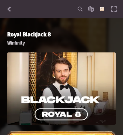
Royal Blackjack 8
Winfinity