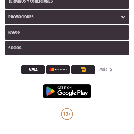
TÉRMINOS Y CONDICIONES
PROMOCIONES
PAGOS
SOCIOS
Más