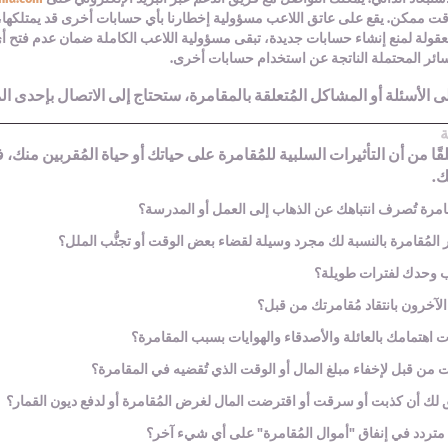
 ممكن. يقع على عاتق اللاعب مسؤولية إخطارنا بأي حسابات أخرى قد يمتلكها، وا
معقولة لمنع إنشاء حسابات جديدة، تبقى مسؤولية اللاعب الكاملة ضمان عدم فتح 
ائر المحتملة الناتجة عن استخدام حسابات أخرى.
لى الأسئلة أو المشاكل المُتعلقة بالمقامرة، ستحتاج إلى الاتصال بإحدى ا
ة
قًا من أن التأثيرات السلبية للمُقامرة على حياتك أو حياة المُقربين منك، 
ك.
امرة تُصرف انتباهك عن الذهاب إلى العمل أو المدرسة؟
بَر المُقامرة بالنسبة لك مجرد وسيلة لقضاء بعض الوقت أو تجنُّب الملل؟
 وحدك لفترات طويلة؟
لآخرون بانتقاد مُقامرتك من قبل؟
اهتمامك بالعائلة والأصدقاء والهوايات بسبب المقامرة؟
من قبل لإخفاء مبلغ المال أو الوقت الذي تُقضيه في المقامرة؟
لك أن كذبت أو سرقت أو اقترضت المال لغرض المُقامرة أو لدفع ديون القمار؟
متردد في إنفاق "أموال المُقامرة" على أي شيء آخر؟