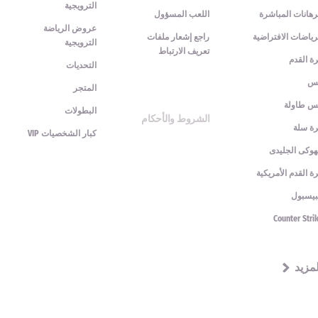
الترويجية
رهانات المباشرة
اللعب المسؤول
عروض الرياضة
رياضات الافتراضية
راجع إشعار ملفات
الترويجية
تعريف الارتباط
ة القدم
التحديات
نس
المتجر
س طاولة
البطولات
الشروط والأحكام
ة سلة
كبار الشخصيات VIP
هوكى الجليدى
ة القدم الأمريكية
بيسبول
Counter Stri
لمزيد