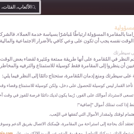
الألعاب، الفئات،
مسؤولية
امنا بالمقامرة المسؤولة ارتباطًا مُباشرًا بسياسة خدمة العملاء. فالشركة
لوقت نفسه يجب أن تكون على وعي كافي بالأضرار الاجتماعية والمالية المُ
ى سيطرتك
م النظر في المُقامرة على أنها طريقة ممتعة ومُثيرة لقضاء بعض الو
بين أن ينظروا إلى المقامرة فقط كوسيلة للاستمتاع والترفيه والمخاطرة ب
 على سيطرتك ومنع إدمان المُقامرة، ستحتاج دائمًا إلى النظر فيما يلي:
تأخذ القمار ليس كوسيلة للحصول على دخل، ولكن كوسيلة للاستمتاع وقضاء وق
 تسعى لاسترداد أموالك على الفور، رُبما يكون لديك دائمًا فرصة للفوز في وقت آخ
ط إذا كنت تمتلك أموال "إضافية"؛
مام لوقتك ولمقدار الأموال التي تُنفقها في اللِعب.
تعتقد أنك بحاجة إلى استراحة من المقامرة، فيُمكنك الاتصال بفريق الدعم وسوف
تبعاد الذاتي: يمكنك التواصل مع فريق الدعم عبر البريد الإلكتروني على
nia.com