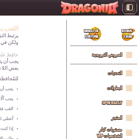
اللعب ب
WHEEL OF
BONUS
يرتبط التز
FORTUNE
CRAB
ولكن في ا
حافِظ عل
العروض الترويجية
يجب أن يت
بعض اللاع
التحديات
للمُحافظة
البطولات
يجب أن 
يجب ألّا
SPIN RALLY
العَب فق
المتجر
أعطى اهت
إذا كنت 
مستويات كبار
الشخصيات VIP
طلب الاس