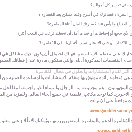
 حتى تخسر كل أموالك؟
ل استرداد خسائرك في أسرع وقت ممكن بعد الخسارة ؟
 بالضياع واليأس عند خُسارتك للمال أثناء المقامرة؟
ن لأي حجج أو إحباطات أو خيبات أمل أن تجعلك ترغب في اللعب أكثر؟
بالاكتئاب أو حتى الانتحار بسبب خُسارتك في المُقامرة؟
إجابتك على معظم الأسئلة نعم، فهناك احتمال أن يكون لديك مشاكل في ا
إحدى المُنظمات المذكورة أدناه، والتي ستكون قادرة على إعطائك المشو
التي تقدم الاستشارات والحلول في مجال المُقامرة
 المجهولون – هم مجموعة من الرجال والنساء الذين اجتمعوا معًا لحل م
 الآخرين. كما توجد مكاتب إقليمية في جميع أنحاء العالم. وللمزيد من 
ة موقعنا على الإنترنت:
www.gamblersanony
 المُقامرة الدعم والمشورة للمتضررين منها. ويُمكنك الاطّلاع على معل
www.gamblingthe