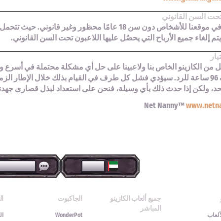
تحت السن القانوني
التسجيل في موقعنا للأشخاص دون سن 18 عامًا محظور وغير 
يتم إلغاء جميع الأرباح التي يحصُل عليها اللاعبون تحت السن القانوني.
يار
 من الكازينو الخاص بنا ولاعبينا على حل أي مشكلة محتملة في أسرع
كل طرف 96 ساعة للرد. سيؤدي فشل كل طرف في القيام بذلك خلال الإطار ال
لحد، ولكن إذا حدث ذلك بأي وسيلة، فنحن على استعداد لبذل قصارى جه
Net Nanny™
www.netn
العربية
الدردشة ال
جميع ألعاب الكازينو
الجاكبوت
ال
المباشر
ألعاب
WonderPot
ال