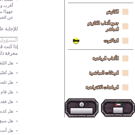
أقرب وقت
الكازينو
جهودًا 
عن الخس
جميع ألعاب الكازينو
للإجابة ع
المباشر
المسؤولي
الجاكبوت
New
إذا كنت قل
معرفة ذل
الألعاب الرياضية
هل المُق
الرهانات المباشرة
هل تُعتَ
هل تلعب
الرياضات الافتراضية
هل قام ا
هل فقدت 
العربية
مركز المساعدة
هل كذبت 
هل سبق 
هل أنت 