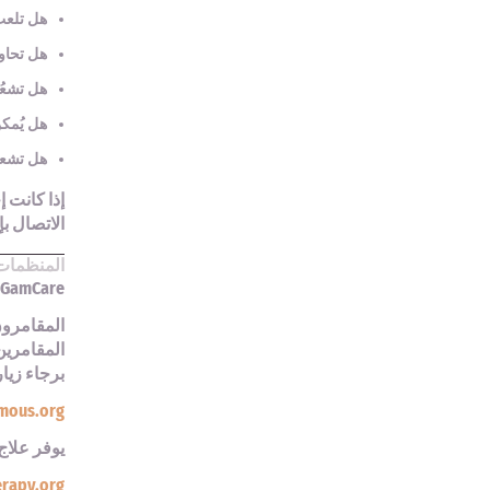
هل تلعب
هل تحاو
هل تشعُر
هل يُمك
هل تشعر 
إذا كانت 
الاتصال ب
المنظمات 
GamCare، هي مُنظمة رائدة موثوق بها وتقدّم الاستشارات والمساعدة العملية من أجل التعامُل مع العواقب الاجتماعية للمُقامرة
المقامرون
المقامرين
برجاء زيار
mous.org
يوفر علاج
rapy.org