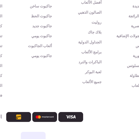
أفضل الألعاب
يدة
جاكبوت ساخن
ال
الصالون الذهبي
الرائجة
جاكبوت الحظ
ال
روليت
صرية
جاكبوت جديد
كر
بلاك جاك
ولات الإضافية
جاكبوت يومي
ت
الجداول الدولية
س
ألعاب الجاكبوت
تن
برامج الألعاب
رية
جاكبوت يومي
كر
الباكرات والنرد
لسلوتس
ال
لعبة البوكر
طاولة
كر
جميع الألعاب
لعاب
ال
ke
ا