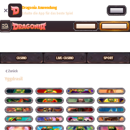
Dragonia Anwendung
ÖFFNEN
Erhalte die App für das beste Spiel
EINLOGGEN
REGISTRIEREN
CASINO
LIVE-CASINO
SPORT
Zurück
Yggdrasil
NEU
NEU
NEU
NEU
NEU
NEU
NEU
NEU
NEU
NEU
NEU