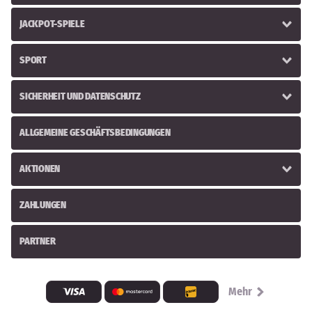
JACKPOT-SPIELE
SPORT
SICHERHEIT UND DATENSCHUTZ
ALLGEMEINE GESCHÄFTSBEDINGUNGEN
AKTIONEN
ZAHLUNGEN
PARTNER
Mehr