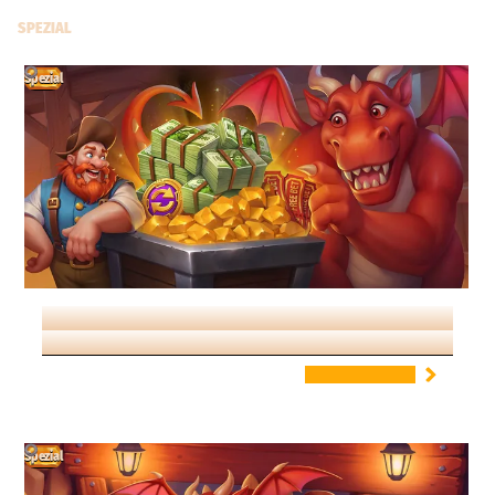
SPEZIAL
Spezial
Tausche deine Münzen gegen 1.000 €
Belohnungen ein!
JETZT EINKAUFEN
Spezial