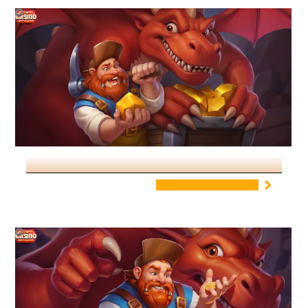
Casino
Tägliches Cashback 15% bis zu 400 €
WEITERE INFORMATIONEN
Casino