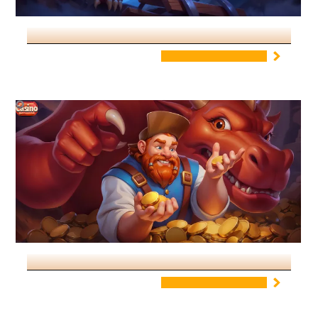
Cashback-Bonus 10% bis zu 500 €
WEITERE INFORMATIONEN
Casino
Amusnet CASH BOMB
WEITERE INFORMATIONEN