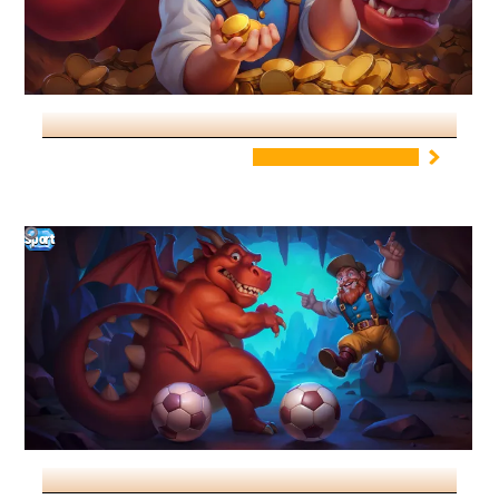
Live Cashback 25% bis zu 200 €
WEITERE INFORMATIONEN
Sport
Vorzeitige Auszahlung 50.000 €