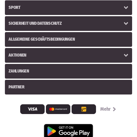
SPORT
SICHERHEIT UND DATENSCHUTZ
ALLGEMEINE GESCHÄFTSBEDINGUNGEN
AKTIONEN
ZAHLUNGEN
PARTNER
Mehr