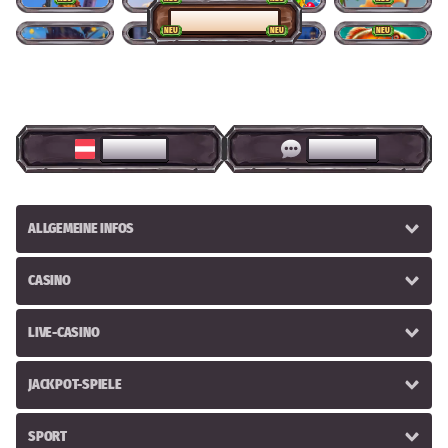
WEITERE SPIELE
NEU
NEU
NEU
DEUTSCH
LIVE CHAT
ALLGEMEINE INFOS
CASINO
LIVE-CASINO
JACKPOT-SPIELE
SPORT