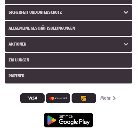
SICHERHEIT UND DATENSCHUTZ
ALLGEMEINE GESCHÄFTSBEDINGUNGEN
AKTIONEN
ZAHLUNGEN
PARTNER
Mehr