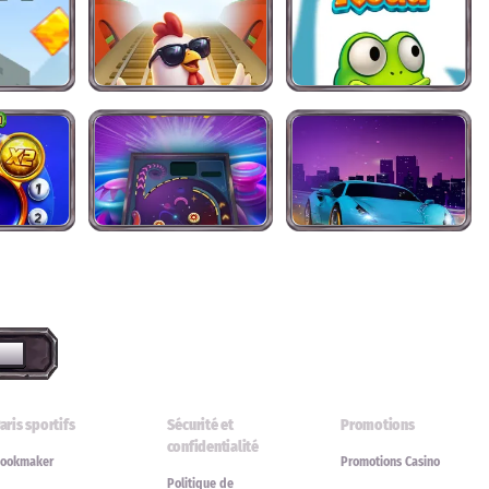
R
JOUER
JOUER
u
R
JOUER
JOUER
HAT
aris sportifs
Sécurité et
Promotions
confidentialité
ookmaker
Promotions Casino
Politique de