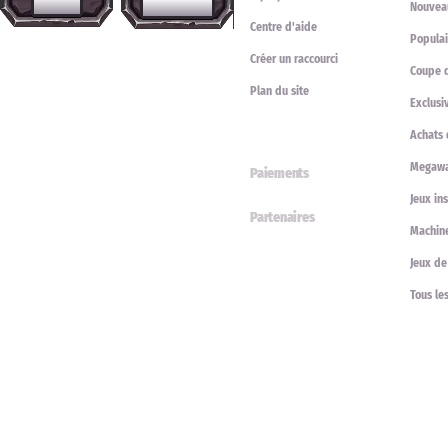
FRANÇAIS
CENTRE D'AIDE
Nouvea
Centre d'aide
Populai
Créer un raccourci
Coupe 
Plan du site
Exclusi
Achats 
Megaw
Paiements
Jeux in
Partenaires
Machine
Jeux de
Tous le