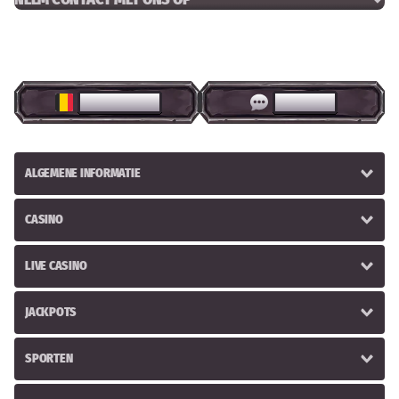
NEDERLANDS
LIVE CHAT
ALGEMENE INFORMATIE
CASINO
LIVE CASINO
JACKPOTS
SPORTEN