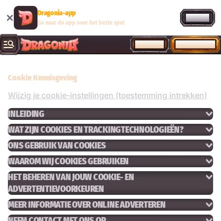
Dragonia-app
OPENEN
Ga naar de app voor het beste spel
INLOGGEN
REGISTREREN
Cookie Kennisgeving
Wijzig je cookie-instellingen (toestemming intrekken)
INLEIDING
WAT ZIJN COOKIES EN TRACKINGTECHNOLOGIEËN?
ONS GEBRUIK VAN COOKIES
WAAROM WIJ COOKIES GEBRUIKEN
HET BEHEREN VAN JOUW COOKIE- EN
ADVERTENTIEVOORKEUREN
MEER INFORMATIE OVER ONLINE ADVERTEREN
NEEM CONTACT MET ONS OP