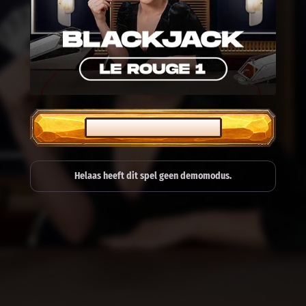
VOOR HET ECHT SPELEN
Helaas heeft dit spel geen demomodus.