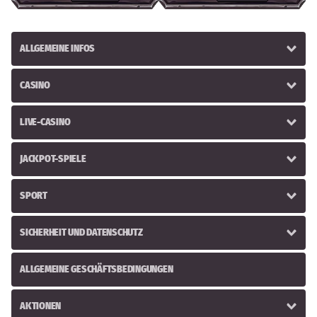
ALLGEMEINE INFOS
CASINO
LIVE-CASINO
JACKPOT-SPIELE
SPORT
SICHERHEIT UND DATENSCHUTZ
ALLGEMEINE GESCHÄFTSBEDINGUNGEN
AKTIONEN