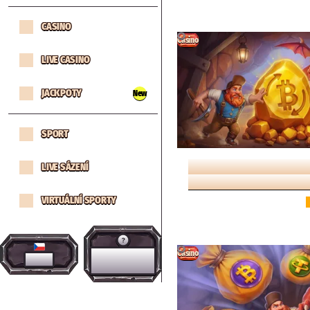
CASINO
Casino
LIVE CASINO
JACKPOTY
New
SPORT
Týdenní krypto Reload
LIVE SÁZENÍ
do 1 000 USDT
VIRTUÁLNÍ SPORTY
P
Casino
CENTRUM
ČEŠTINA
NÁPOVĚDY