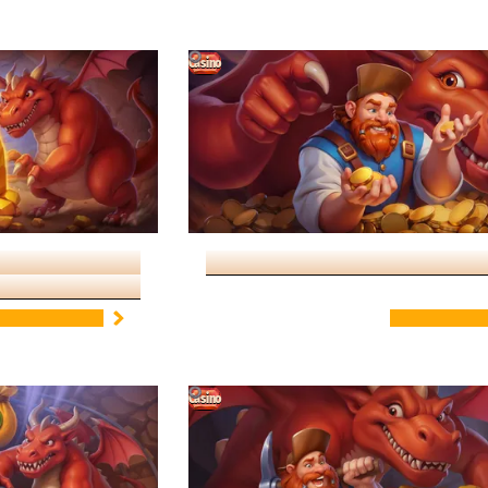
Casino
 bonus 60% až
Závod v Ruletě 200 000 Kč
ŘEČTĚTE SI VÍCE
PŘEČTĚTE SI VÍ
Casino