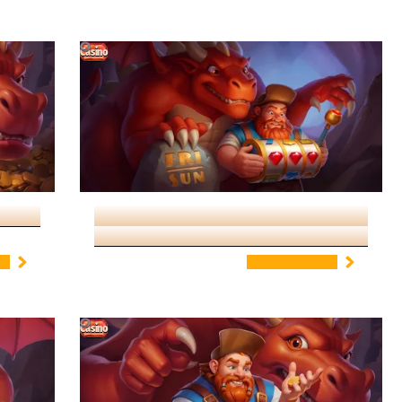
Casino
Víkendový Reload Bonus 17 500 Kč
+ 50 Free Spinů
CE
PŘEČTĚTE SI VÍCE
Casino