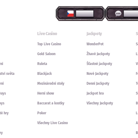
ČEŠTINA
LIVE C
Live Casino
Jackpoty
S
Top Live Casino
WonderPot
S
Gold Saloon
Žhavé Jackpoty
L
ní
Ruleta
Šťastné jackpoty
V
ství světa
Blackjack
Nové Jackpoty
F
vní
Mezinárodní stoly
Denní Jackpoty
T
Buys
Herní show
Jackpot hra
S
ays
Baccarat a kostky
Všechny Jackpoty
B
té hry
Poker
L
Všechny Live Casino
A
ry
B