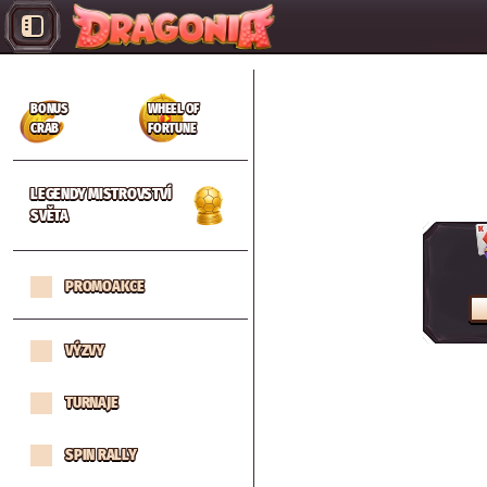
BONUS
WHEEL OF
CRAB
FORTUNE
LEGENDY MISTROVSTVÍ
SVĚTA
PROMOAKCE
C
VÝZVY
TURNAJE
SPIN RALLY